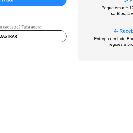
ENTRAR
3- P
Pague em até 12
cartões, à v
 cadastro? Faça agora:
4- Rece
DASTRAR
Entrega em todo Bras
regiões e pr