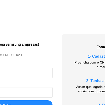
 loja Samsung Empresas!
Como
om CNPJ e E-mail
1- Cadas
Preencha com o CNP
e-mai
2- Tenha a
Assim que logado a
vocês com cupom 