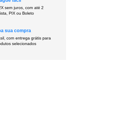
ague fácil
X sem juros, com até 2
ista, PIX ou Boleto
ba sua compra
il, com entrega grátis para
odutos selecionados